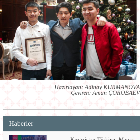
Hazırlayan: Adinay KURMANOVA
Çeviren: Aman ÇOROBAEV
Haberler
Kırgızistan-Türkiye Manas