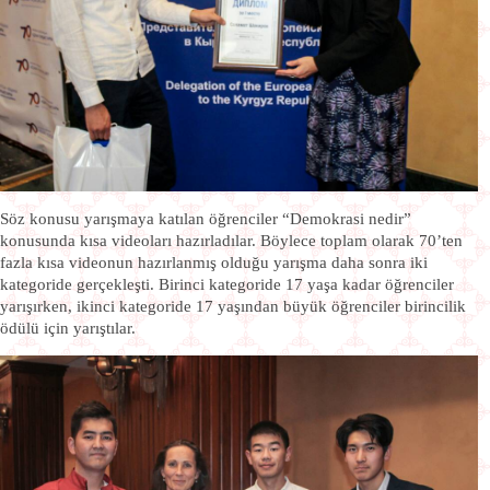
Söz konusu yarışmaya katılan öğrenciler “Demokrasi nedir”
konusunda kısa videoları hazırladılar. Böylece toplam olarak 70’ten
fazla kısa videonun hazırlanmış olduğu yarışma daha sonra iki
kategoride gerçekleşti. Birinci kategoride 17 yaşa kadar öğrenciler
yarışırken, ikinci kategoride 17 yaşından büyük öğrenciler birincilik
ödülü için yarıştılar.