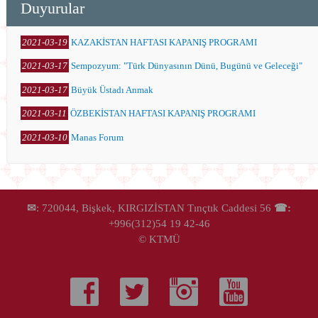
Duyurular
2021-03-19
KAZAKİSTAN HAFTASI KAPANIŞ PROGRAMI
2021-03-17
Sempozyum: "Türk Dünyasının Dünü, Bugünü ve Geleceği"
2021-03-17
Büyük Üstadı Anmak
2021-03-11
ÖZBEKİSTAN HAFTASI KAPANIŞ PROGRAMI
2021-03-10
Manas Forum
✉
: 720044, Bişkek, KIRGIZİSTAN Tınçtık Caddesi 56
☎:
+996(312)54 19 42-46
© KTMÜ