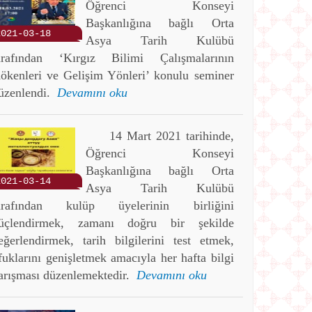
Öğrenci Konseyi
Başkanlığına bağlı Orta
2021-03-18
Asya Tarih Kulübü
arafından ‘Kırgız Bilimi Çalışmalarının
ökenleri ve Gelişim Yönleri’ konulu seminer
üzenlendi.
Devamını oku
14 Mart 2021 tarihinde,
Öğrenci Konseyi
Başkanlığına bağlı Orta
2021-03-14
Asya Tarih Kulübü
arafından kulüp üyelerinin birliğini
üçlendirmek, zamanı doğru bir şekilde
eğerlendirmek, tarih bilgilerini test etmek,
fuklarını genişletmek amacıyla her hafta bilgi
arışması düzenlemektedir.
Devamını oku