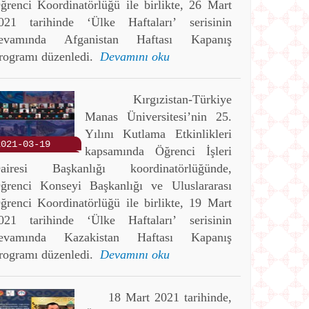
ğrenci Koordinatörlüğü ile birlikte, 26 Mart
021 tarihinde ‘Ülke Haftaları’ serisinin
evamında Afganistan Haftası Kapanış
rogramı düzenledi.
Devamını oku
Kırgızistan-Türkiye
Manas Üniversitesi’nin 25.
Yılını Kutlama Etkinlikleri
2021-03-19
kapsamında Öğrenci İşleri
airesi Başkanlığı koordinatörlüğünde,
ğrenci Konseyi Başkanlığı ve Uluslararası
ğrenci Koordinatörlüğü ile birlikte, 19 Mart
021 tarihinde ‘Ülke Haftaları’ serisinin
evamında Kazakistan Haftası Kapanış
rogramı düzenledi.
Devamını oku
18 Mart 2021 tarihinde,