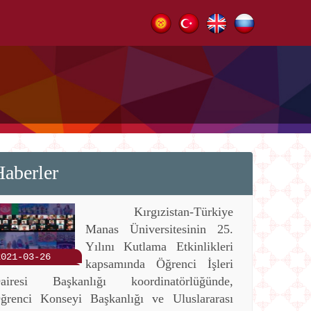
aberler
Kırgızistan-Türkiye
Manas Üniversitesinin 25.
Yılını Kutlama Etkinlikleri
2021-03-26
kapsamında Öğrenci İşleri
airesi Başkanlığı koordinatörlüğünde,
ğrenci Konseyi Başkanlığı ve Uluslararası