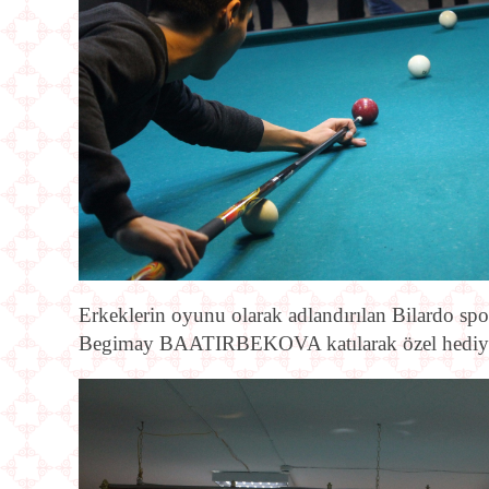
Erkeklerin oyunu olarak adlandırılan Bilardo
Begimay BAATIRBEKOVA katılarak özel hediyel