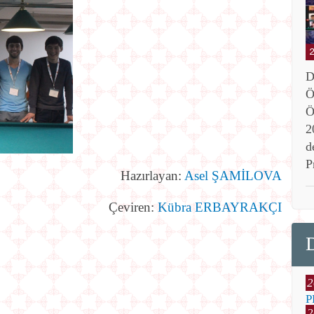
D
Ö
Ö
2
d
P
Hazırlayan:
Asel ŞAMİLOVA
Çeviren:
Kübra ERBAYRAKÇI
2
P
2