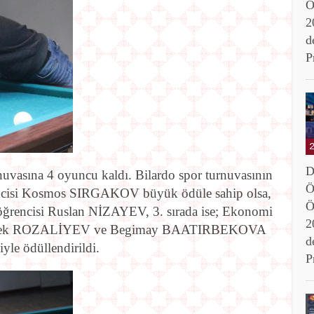
Ö
2
d
P
D
nuvasına 4 oyuncu kaldı. Bilardo spor turnuvasının
Ö
ğrencisi Kosmos SIRGAKOV büyük ödüle sahip olsa,
Ö
 öğrencisi Ruslan NİZAYEV, 3. sırada ise; Ekonomi
2
isi Nurbek ROZALİYEV ve Begimay BAATIRBEKOVA
d
iyle ödüllendirildi.
P