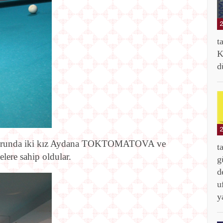
t
K
d
 sporunda iki kız Aydana TOKTOMATOVA ve
t
ere sahip oldular.
g
d
u
y