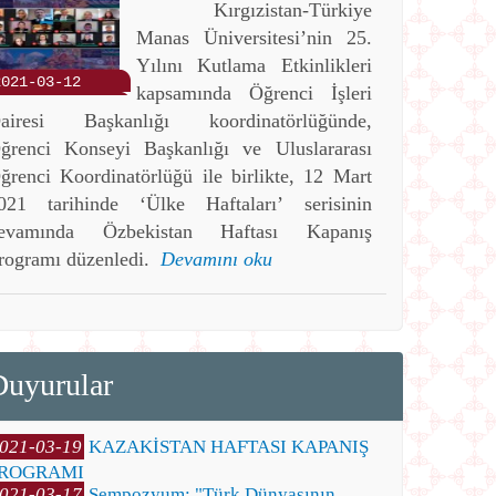
Kırgızistan-Türkiye
Manas Üniversitesi’nin 25.
Yılını Kutlama Etkinlikleri
2021-03-12
kapsamında Öğrenci İşleri
airesi Başkanlığı koordinatörlüğünde,
ğrenci Konseyi Başkanlığı ve Uluslararası
ğrenci Koordinatörlüğü ile birlikte, 12 Mart
021 tarihinde ‘Ülke Haftaları’ serisinin
evamında Özbekistan Haftası Kapanış
rogramı düzenledi.
Devamını oku
Duyurular
021-03-19
KAZAKİSTAN HAFTASI KAPANIŞ
ROGRAMI
021-03-17
Sempozyum: "Türk Dünyasının