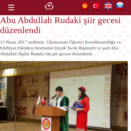
Abu Abdullah Rudaki şiir gecesi
düzenlendi
13 Nisan 2017 tarihinde, Uluslararası Öğrenci Koordinatörlüğü ve
Edebiyat Fakültesi tarafından büyük Tacik düşünürü ve şairi Abu
Abdullah Djafar Rudaki’nin şiir gecesi düzenlendi.