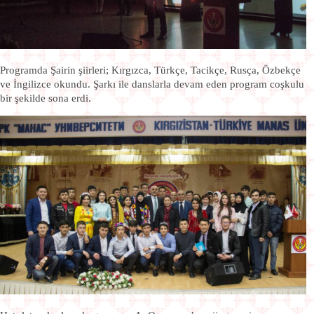
Programda Şairin şiirleri; Kırgızca, Türkçe, Tacikçe, Rusça, Özbekçe
ve İngilizce okundu. Şarkı ile danslarla devam eden program coşkulu
bir şekilde sona erdi.