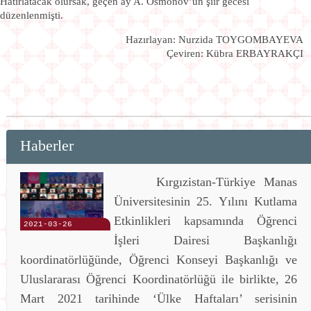
Hatırlatacak olursak, geçen ay A. Osmonov’un şiir gecesi
düzenlenmişti.
Hazırlayan: Nurzida TOYGOMBAYEVA
Çeviren: Kübra ERBAYRAKÇI
Haberler
Kırgızistan-Türkiye Manas
Üniversitesinin 25. Yılını Kutlama
Etkinlikleri kapsamında Öğrenci
2021-03-26
İşleri Dairesi Başkanlığı
koordinatörlüğünde, Öğrenci Konseyi Başkanlığı ve
Uluslararası Öğrenci Koordinatörlüğü ile birlikte, 26
Mart 2021 tarihinde ‘Ülke Haftaları’ serisinin