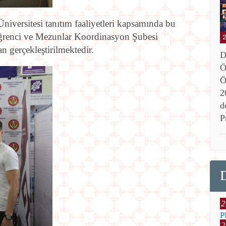
niversitesi tanıtım faaliyetleri kapsamında bu
 Öğrenci ve Mezunlar Koordinasyon Şubesi
n gerçekleştirilmektedir.
D
Ö
Ö
2
d
P
2
P
2