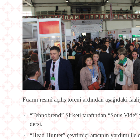
Fuarın resmî açılış töreni ardından aşağıdaki faaliy
“Tehnobrend” Şirketi tarafından “Sous Vide” yön
dersi.
“Head Hunter” çevrimiçi araсının yardımı ile etk