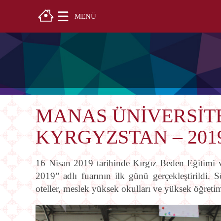
MENÜ
MANAS ÜNİVERSİTE
KYRGYZSTAN – 201
16 Nisan 2019 tarihinde Kırgız Beden Eğitim
2019” adlı fuarının ilk günü gerçekleştirildi. S
oteller, meslek yüksek okulları ve yüksek öğretim 