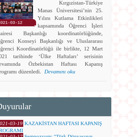
Kırgızistan-Türkiye
Manas Üniversitesi’nin 25.
Yılını Kutlama Etkinlikleri
2021-03-12
kapsamında Öğrenci İşleri
airesi Başkanlığı koordinatörlüğünde,
ğrenci Konseyi Başkanlığı ve Uluslararası
ğrenci Koordinatörlüğü ile birlikte, 12 Mart
021 tarihinde ‘Ülke Haftaları’ serisinin
evamında Özbekistan Haftası Kapanış
rogramı düzenledi.
Devamını oku
Duyurular
021-03-19
KAZAKİSTAN HAFTASI KAPANIŞ
ROGRAMI
021-03-17
Sempozyum: "Türk Dünyasının