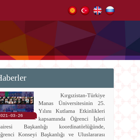
aberler
Kırgızistan-Türkiye
Manas Üniversitesinin 25.
Yılını Kutlama Etkinlikleri
2021-03-26
kapsamında Öğrenci İşleri
airesi Başkanlığı koordinatörlüğünde,
ğrenci Konseyi Başkanlığı ve Uluslararası