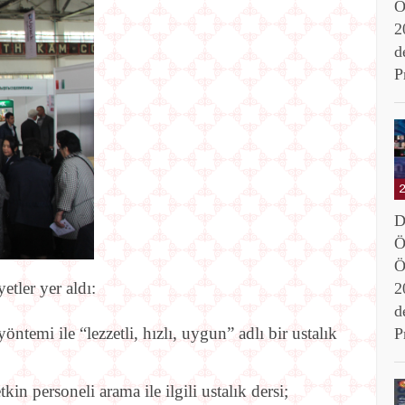
Ö
2
d
P
D
Ö
Ö
etler yer aldı:
2
d
temi ile “lezzetli, hızlı, uygun” adlı bir ustalık
P
in personeli arama ile ilgili ustalık dersi;