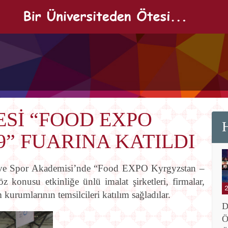
Sİ “FOOD EXPO
H
9” FUARINA KATILDI
i ve Spor Akademisi’nde “Food EXPO Kyrgyzstan –
öz konusu etkinliğe ünlü imalat şirketleri, firmalar,
kurumlarının temsilcileri katılım sağladılar.
D
Ö