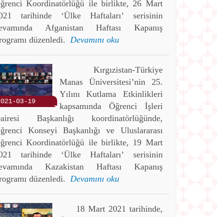
ğrenci Koordinatörlüğü ile birlikte, 26 Mart
021 tarihinde ‘Ülke Haftaları’ serisinin
evamında Afganistan Haftası Kapanış
rogramı düzenledi.
Devamını oku
Kırgızistan-Türkiye
Manas Üniversitesi’nin 25.
Yılını Kutlama Etkinlikleri
2021-03-19
kapsamında Öğrenci İşleri
airesi Başkanlığı koordinatörlüğünde,
ğrenci Konseyi Başkanlığı ve Uluslararası
ğrenci Koordinatörlüğü ile birlikte, 19 Mart
021 tarihinde ‘Ülke Haftaları’ serisinin
evamında Kazakistan Haftası Kapanış
rogramı düzenledi.
Devamını oku
18 Mart 2021 tarihinde,