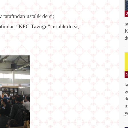
 tarafından ustalık dersi;
t
afından “KFC Tavuğu” ustalık dersi;
K
d
t
g
d
u
y