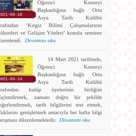
Öğrenci Konseyi
Başkanlığına bağlı Orta
2021-03-18
Asya Tarih Kulübü
arafından ‘Kırgız Bilimi Çalışmalarının
ökenleri ve Gelişim Yönleri’ konulu seminer
üzenlendi.
Devamını oku
14 Mart 2021 tarihinde,
Öğrenci Konseyi
Başkanlığına bağlı Orta
2021-03-14
Asya Tarih Kulübü
arafından kulüp üyelerinin birliğini
üçlendirmek, zamanı doğru bir şekilde
eğerlendirmek, tarih bilgilerini test etmek,
fuklarını genişletmek amacıyla her hafta bilgi
arışması düzenlemektedir.
Devamını oku