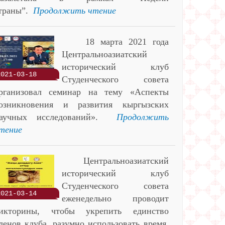
траны”.
Продолжить чтение
18 марта 2021 года
Центральноазиатский
исторический клуб
2021-03-18
Студенческого совета
рганизовал семинар на тему «Аспекты
озникновения и развития кыргызских
аучных исследований».
Продолжить
тение
Центральноазиатский
исторический клуб
Студенческого совета
2021-03-14
еженедельно проводит
икторины, чтобы укрепить единство
ленов клуба, разумно использовать время,