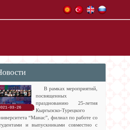
Новости
В рамках мероприятий,
посвященных
празднованию 25-летия
2021-03-26
Кыргызско-Турецкого
ниверситета “Манас”, филиал по работе со
тудентами и выпускниками совместно с