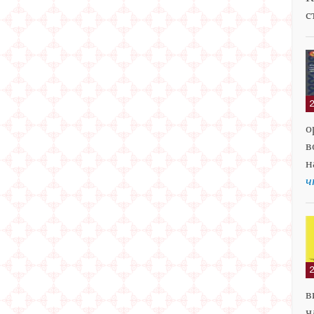
с
о
в
н
ч
в
ч