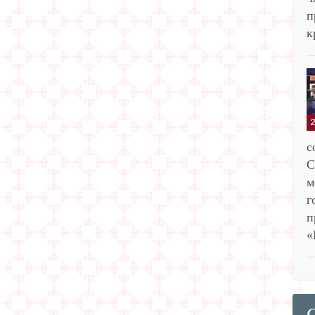
п
к
с
С
м
г
п
«