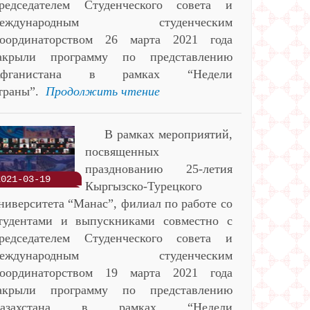
редседателем Студенческого совета и
международным студенческим
оординаторством 26 марта 2021 года
акрыли программу по представлению
Афганистана в рамках “Недели
траны”.
Продолжить чтение
В рамках мероприятий,
посвященных
празднованию 25-летия
2021-03-19
Кыргызско-Турецкого
ниверситета “Манас”, филиал по работе со
тудентами и выпускниками совместно с
редседателем Студенческого совета и
международным студенческим
оординаторством 19 марта 2021 года
акрыли программу по представлению
Казахстана в рамках “Недели