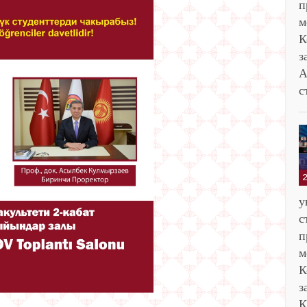
п
К
з
с
у
с
п
К
з