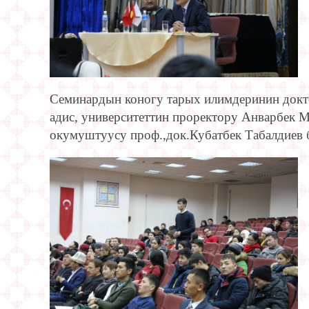
Семинардын коногу тарых илимдеринин докто
адис, университеттин проректору Анварбек 
окумуштуусу проф.,док.Кубатбек Табалдиев 