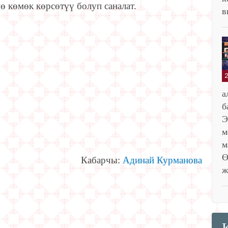
ө көмөк көрсөтүү болуп саналат.
в
б
Э
м
Ө
Кабарчы:
Адинай Курманова
ж