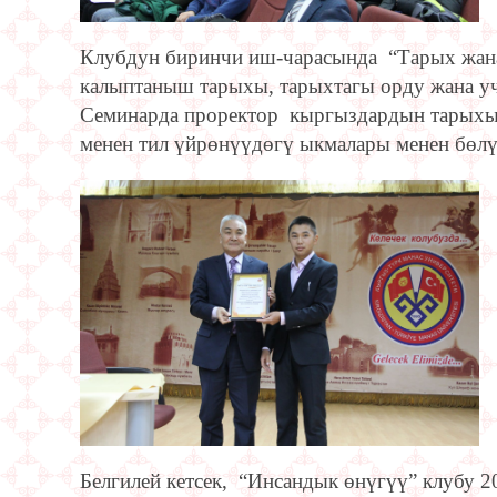
Клубдун биринчи иш-чарасында “Тарых жан
калыптаныш тарыхы, тарыхтагы орду жана уч
Семинарда проректор кыргыздардын тарыхын
менен тил үйрөнүүдөгү ыкмалары менен бөл
Белгилей кетсек, “Инсандык өнүгүү” клубу 