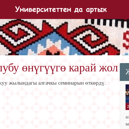
убу өнүгүүгө карай жол
куу жылындагы алгачкы семинарын өткөрдү
.
а
м