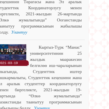
еңешинин Төрагасы жана Эл аралык
туденттик Координаторлугу менен
иргеликти, 2021-жылдын 26-мартында
Өлкө жумалыгында” Ооганстанды
аанытуу программасынын жабылышы
олду.
Улантуу
Кыргыз-Түрк “Манас”
университетинин 25
жылдык мааракесин
2021-03-19
белгилөө иш-чараларынын
алкагында, Студенттик иштер
ашкармалыгы, Студенттик кеңешини жана
л аралык студенттер координаторлугу
енен биргеликте, 2021-жылдын 19-
мартында “Өлкө жумалыгында”
азакстанды таанытуу программасынын
абылышы болду.
Улантуу