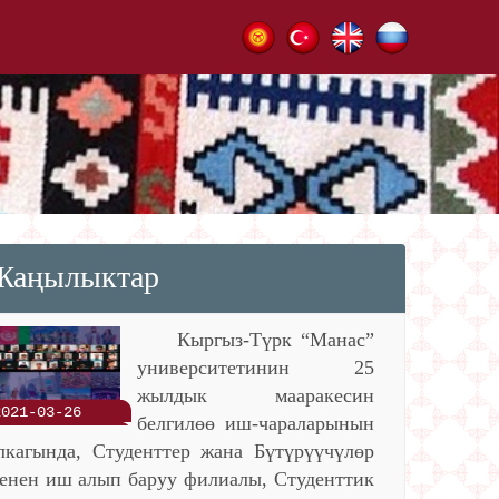
Жаңылыктар
Кыргыз-Түрк “Манас”
университетинин 25
жылдык мааракесин
2021-03-26
белгилөө иш-чараларынын
лкагында, Студенттер жана Бүтүрүүчүлөр
енен иш алып баруу филиалы, Студенттик