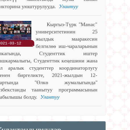
икторина уюштурулууда.
Улантуу
Кыргыз-Түрк "Манас"
университетинин 25
жылдык мааракесин
2021-03-12
белгилөө иш-чараларынын
алкагында, Студенттик иштер
ашкармалыгы, Студенттик кеңешини жана
л аралык студенттер координаторлугу
енен биргеликте, 2021-жылдын 12-
мартында "Өлкө жумалыгында"
збекстанды таанытуу программасынын
абылышы болду.
Улантуу
Кулактандыруулар