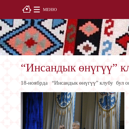
МЕНЮ
“Инсандык өнүгүү” кл
18-ноябрда “Инсандык өнүгүү” клубу бул о