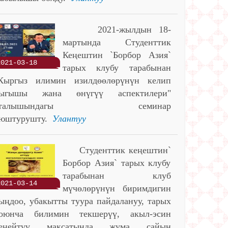
2021-жылдын 18-
мартында Студенттик
Кеңештин `Борбор Азия`
2021-03-18
тарых клубу тарабынан
Кыргыз илимин изилдөөлөрүнүн келип
ыгышы жана өнүгүү аспектилери"
аталышындагы семинар
юштурушту.
Улантуу
Студенттик кеңештин`
Борбор Азия` тарых клубу
тарабынан клуб
2021-03-14
мүчөлөрүнүн биримдигин
ыңдоо, убакытты туура пайдалануу, тарых
оюнча билимин текшерүү, акыл-эсин
еңейтүү максатында жума сайын