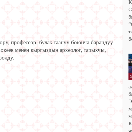
К
С
б
“
т
б
ру, профессор, булак таануу боюнча барандуу
Мокеев менен кыргыздын археолог, тарыхчы,
болду.
б
Э
м
К
ж