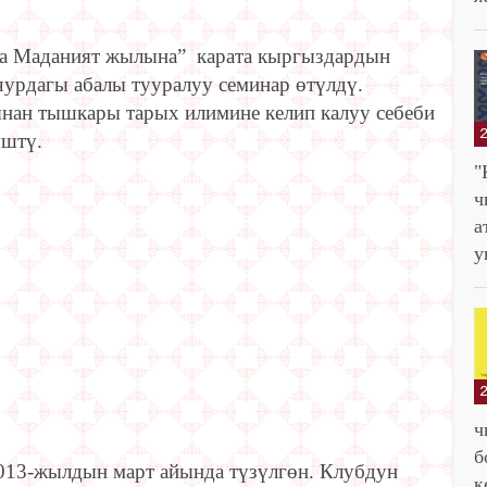
а Маданият жылына” карата кыргыздардын
урдагы абалы тууралуу семинар өтүлдү.
ан тышкары тарых илимине келип калуу себеби
үштү.
"
ч
у
ч
б
2013-жылдын март айында түзүлгөн. Клубдун
к