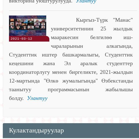
викторина уюштурулууда.
Улантуу
Кыргыз-Түрк "Манас"
университетинин 25 жылдык
мааракесин белгилөө иш-
2021-03-12
чараларынын алкагында,
Студенттик иштер башкармалыгы, Студенттик
кеңешини жана Эл аралык студенттер
координаторлугу менен биргеликте, 2021-жылдын
12-мартында "Өлкө жумалыгында" Өзбекстанды
таанытуу программасынын жабылышы
болду.
Улантуу
Кулактандыруулар