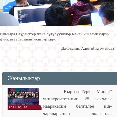
Иш-чара Студенттер жана бүтүрүүчүлөр менен иш алып баруу
филалы тарабынан уюштурулду.
Даярдаган: Адинай Курманова
Жаңылыктар
Кыргыз-Түрк “Манас”
университетинин 25 жылдык
мааракесин белгилөө иш-
2021-03-26
чараларынын алкагында,