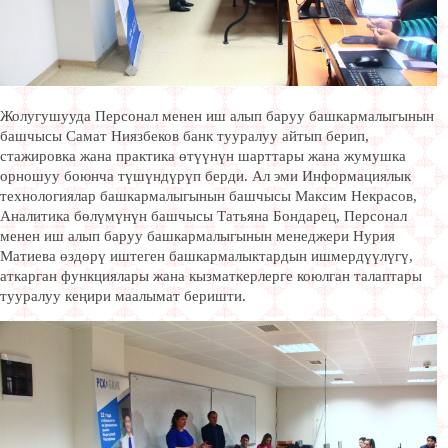
Жолугушууда Персонал менен иш алып баруу башкармалыгынын
башчысы Самат Ниязбеков банк тууралуу айтып берип,
стажировка жана практика өтүүнүн шарттары жана жумушка
орношуу боюнча түшүндүрүп берди. Ал эми Информациялык
технологиялар башкармалыгынын башчысы Максим Некрасов,
Аналитика бөлүмүнүн башчысы Татьяна Бондарец, Персонал
менен иш алып баруу башкармалыгынын менеджери Нурия
Матиева өздөрү иштеген башкармалыктардын ишмердүүлүгү,
аткарган функциялары жана кызматкерлерге коюлган талаптары
тууралуу кеңири маалымат беришти.