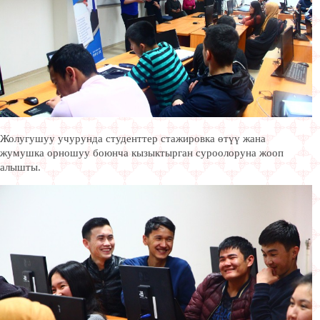
Жолугушуу учурунда студенттер стажировка өтүү жана
жумушка орношуу боюнча кызыктырган суроолоруна жооп
алышты.