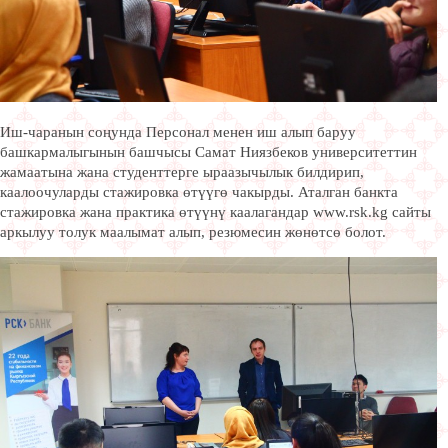
Иш-чаранын соңунда Персонал менен иш алып баруу
башкармалыгынын башчысы Самат Ниязбеков университеттин
жамаатына жана студенттерге ыраазычылык билдирип,
каалоочуларды стажировка өтүүгө чакырды. Аталган банкта
стажировка жана практика өтүүнү каалагандар www.rsk.kg сайты
аркылуу толук маалымат алып, резюмесин жөнөтсө болот.