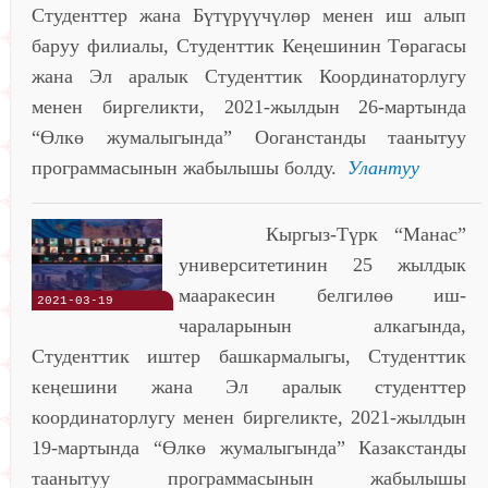
Студенттер жана Бүтүрүүчүлөр менен иш алып
баруу филиалы, Студенттик Кеңешинин Төрагасы
жана Эл аралык Студенттик Координаторлугу
менен биргеликти, 2021-жылдын 26-мартында
“Өлкө жумалыгында” Ооганстанды таанытуу
программасынын жабылышы болду.
Улантуу
Кыргыз-Түрк “Манас”
университетинин 25 жылдык
мааракесин белгилөө иш-
2021-03-19
чараларынын алкагында,
Студенттик иштер башкармалыгы, Студенттик
кеңешини жана Эл аралык студенттер
координаторлугу менен биргеликте, 2021-жылдын
19-мартында “Өлкө жумалыгында” Казакстанды
таанытуу программасынын жабылышы