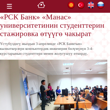
«РСК Банк» «Манас»
университетинин студенттерин
стажировка өтүүгө чакырат
Үстүбүздөгү жылдын 3-апрелинде «РСК Банктын»
кызматкерлери компьютердик инженерия бөлүмүнүн 3-4-
курстарынын студенттери менен жолугушуу өткөрдү.