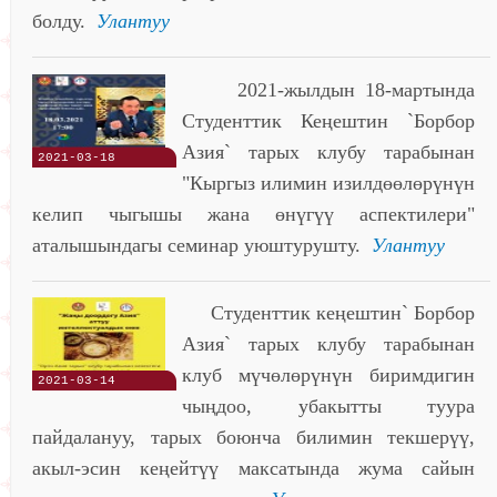
болду.
Улантуу
2021-жылдын 18-мартында
Студенттик Кеңештин `Борбор
Азия` тарых клубу тарабынан
2021-03-18
"Кыргыз илимин изилдөөлөрүнүн
келип чыгышы жана өнүгүү аспектилери"
аталышындагы семинар уюштурушту.
Улантуу
Студенттик кеңештин` Борбор
Азия` тарых клубу тарабынан
клуб мүчөлөрүнүн биримдигин
2021-03-14
чыңдоо, убакытты туура
пайдалануу, тарых боюнча билимин текшерүү,
акыл-эсин кеңейтүү максатында жума сайын