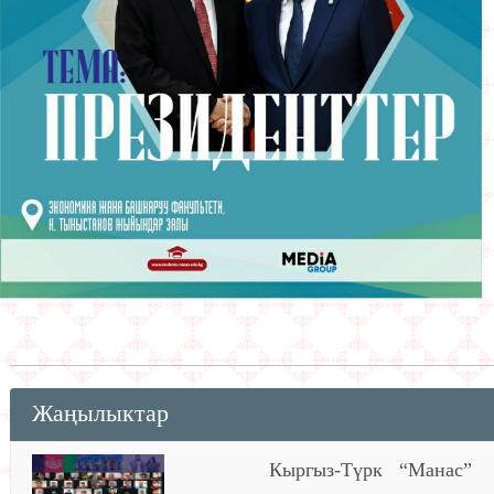
Жаңылыктар
Кыргыз-Түрк “Манас”