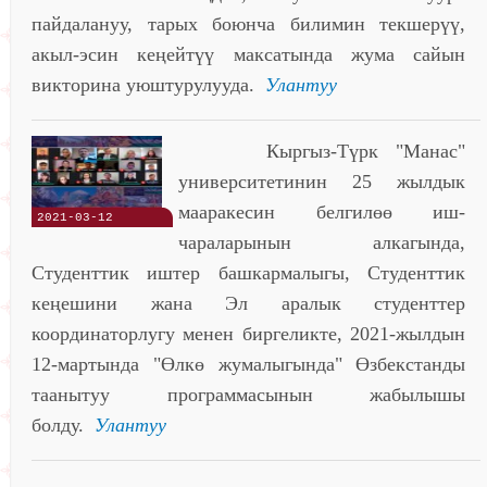
пайдалануу, тарых боюнча билимин текшерүү,
акыл-эсин кеңейтүү максатында жума сайын
викторина уюштурулууда.
Улантуу
Кыргыз-Түрк "Манас"
университетинин 25 жылдык
мааракесин белгилөө иш-
2021-03-12
чараларынын алкагында,
Студенттик иштер башкармалыгы, Студенттик
кеңешини жана Эл аралык студенттер
координаторлугу менен биргеликте, 2021-жылдын
12-мартында "Өлкө жумалыгында" Өзбекстанды
таанытуу программасынын жабылышы
болду.
Улантуу