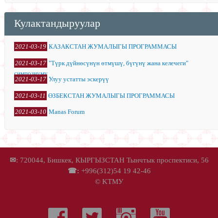
Кулактандыруулар
2021-03-19
КАЗАКСТАН ЖУМАЛЫГЫ ПРОГРАММАСЫ
2021-03-17
"Түрк дүйнөсүнүн өтмүшү, бүгүнү жана келечеги"
симпозиуму
2021-03-17
Улуу устатты эскерүү
2021-03-11
ӨЗБЕКСТАН ЖУМАЛЫГЫ ПРОГРАММАСЫ
2021-03-10
Manas Forum
✉
: 720044, Бишкек, КЫРГЫЗСТАН Тынчтык проспектиси, 56
☎:
+996(312)54 19 42-46
© KTМУ