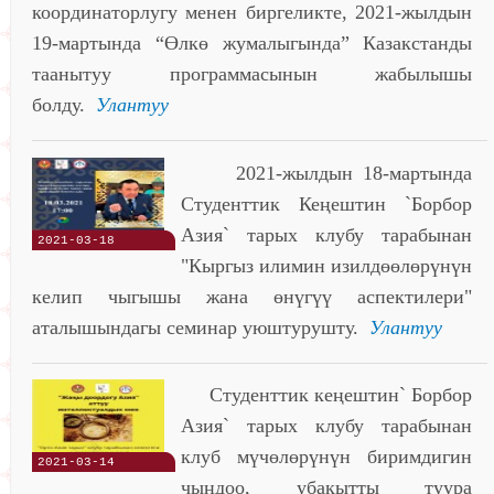
координаторлугу менен биргеликте, 2021-жылдын
19-мартында “Өлкө жумалыгында” Казакстанды
таанытуу программасынын жабылышы
болду.
Улантуу
2021-жылдын 18-мартында
Студенттик Кеңештин `Борбор
Азия` тарых клубу тарабынан
2021-03-18
"Кыргыз илимин изилдөөлөрүнүн
келип чыгышы жана өнүгүү аспектилери"
аталышындагы семинар уюштурушту.
Улантуу
Студенттик кеңештин` Борбор
Азия` тарых клубу тарабынан
клуб мүчөлөрүнүн биримдигин
2021-03-14
чыңдоо, убакытты туура