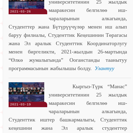
университетинин 25 жылдык
мааракесин белгилөө иш-
2021-03-26
чараларынын алкагында,
Студенттер жана Бүтүрүүчүлөр менен иш алып
баруу филиалы, Студенттик Кеңешинин Төрагасы
жана Эл аралык Студенттик Координаторлугу
менен биргеликти, 2021-жылдын 26-мартында
“Өлкө жумалыгында” Ооганстанды таанытуу
программасынын жабылышы болду.
Улантуу
Кыргыз-Түрк “Манас”
университетинин 25 жылдык
мааракесин белгилөө иш-
2021-03-19
чараларынын алкагында,
Студенттик иштер башкармалыгы, Студенттик
кеңешини жана Эл аралык студенттер