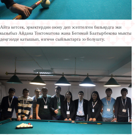
Айта кетсек, эркектердин оюну деп эсептелген бильярдга эки
кызыбыз Айдана Токтоматова жана Бегимай Баатырбекова мыкты
деңгээлде катышып, өзгөчө сыйлыктарга ээ болушту.