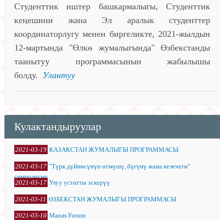
Студенттик иштер башкармалыгы, Студенттик
кеңешини жана Эл аралык студенттер
координаторлугу менен биргеликте, 2021-жылдын
12-мартында "Өлкө жумалыгында" Өзбекстанды
таанытуу программасынын жабылышы
болду.
Улантуу
Кулактандыруулар
2021-03-19
КАЗАКСТАН ЖУМАЛЫГЫ ПРОГРАММАСЫ
2021-03-17
"Түрк дүйнөсүнүн өтмүшү, бүгүнү жана келечеги"
симпозиуму
2021-03-17
Улуу устатты эскерүү
2021-03-11
ӨЗБЕКСТАН ЖУМАЛЫГЫ ПРОГРАММАСЫ
2021-03-10
Manas Forum