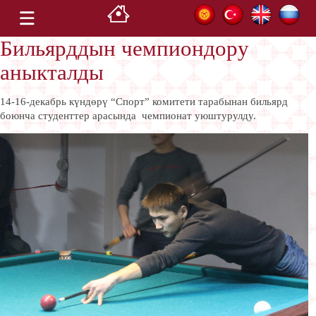
Бильярддын чемпиондору
аныкталды
14-16-декабрь күндөрү “Спорт” комитети тарабынан бильярд
боюнча студенттер арасында чемпионат уюштурулду.