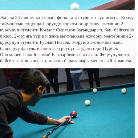
Жалпы 23 оюнчу катышып, финалга 4 студент озуп чыкты. Кызуу
таймаштын соңунда 1-орунду көркөм өнөр факультетинин 2-
курсунун студенти Космос Сыргаков багындырып, баш байгеге ээ
болсо, 2-орунга туризм жана мейманкана жогорку мектебинин 2-
курсунун студенти Руслан Низаев, 3-орунга экономика жана
башкаруу факультетинин 3-курсунун студенттери Нурбек
Орозалиев жана Бегимай Баатырбекова татыган. Жеңүүчүлөргө
байгелер тапшырылып, мактоо баракчалары менен сыйланышты.