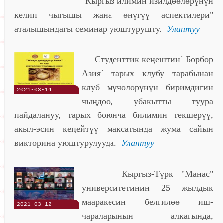
"Кыргыз илимин изилдөөлөрүнүн
келип чыгышы жана өнүгүү аспектилери"
аталышындагы семинар уюштурушту.
Улантуу
Студенттик кеңештин` Борбор
Азия` тарых клубу тарабынан
клуб мүчөлөрүнүн биримдигин
2021-03-14
чыңдоо, убакытты туура
пайдалануу, тарых боюнча билимин текшерүү,
акыл-эсин кеңейтүү максатында жума сайын
викторина уюштурулууда.
Улантуу
Кыргыз-Түрк "Манас"
университетинин 25 жылдык
мааракесин белгилөө иш-
2021-03-12
чараларынын алкагында,