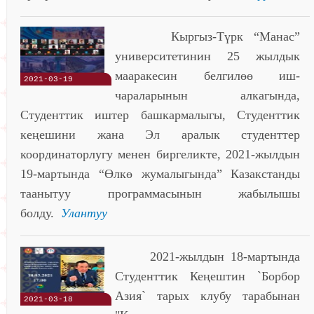
Кыргыз-Түрк “Манас”
университетинин 25 жылдык
мааракесин белгилөө иш-
2021-03-19
чараларынын алкагында,
Студенттик иштер башкармалыгы, Студенттик
кеңешини жана Эл аралык студенттер
координаторлугу менен биргеликте, 2021-жылдын
19-мартында “Өлкө жумалыгында” Казакстанды
таанытуу программасынын жабылышы
болду.
Улантуу
2021-жылдын 18-мартында
Студенттик Кеңештин `Борбор
Азия` тарых клубу тарабынан
2021-03-18