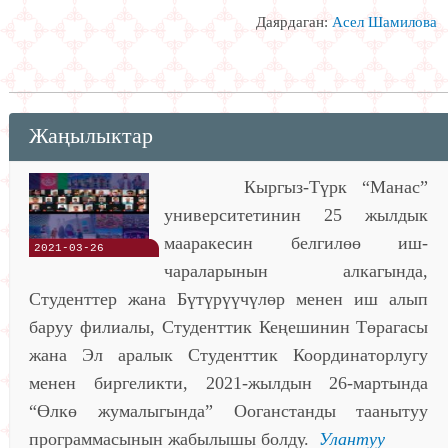
Даярдаган:
Асел Шамилова
Жаңылыктар
Кыргыз-Түрк “Манас”
университетинин 25 жылдык
мааракесин белгилөө иш-
2021-03-26
чараларынын алкагында,
Студенттер жана Бүтүрүүчүлөр менен иш алып
баруу филиалы, Студенттик Кеңешинин Төрагасы
жана Эл аралык Студенттик Координаторлугу
менен биргеликти, 2021-жылдын 26-мартында
“Өлкө жумалыгында” Ооганстанды таанытуу
программасынын жабылышы болду.
Улантуу