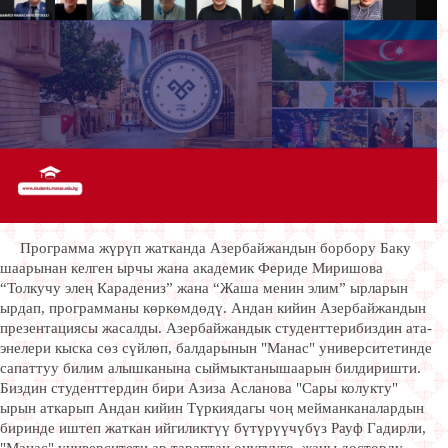
Программа жүрүп жатканда Азербайжандын борбору Баку
шаарынан келген ырчы жана академик Фериде Миришова
“Толкучу элең Карадениз” жана “Жаша менин элим” ырларын
ырдап, программаны көркөмдөдү. Андан кийин Азербайжандын
презентациясы жасалды. Азербайжандык студенттерибиздин ата-
энелери кыска сөз сүйлөп, балдарынын "Манас" университетинде
сапаттуу билим алышканына сыймыктанышаарын билдиришти.
Биздин студенттердин бири Азиза Асланова "Сары колукту"
ырын аткарып Андан кийин Түркиядагы чоң мейманканалардын
биринде иштеп жаткан ийгиликтүү бүтүрүүчүбүз Рауф Гадирли,
"Манас" университети ар тараптан өнүгүүгө, жаңы досторду