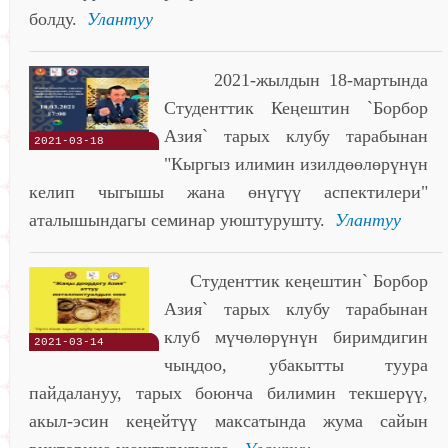
болду.
Улантуу
2021-жылдын 18-мартында
Студенттик Кеңештин `Борбор
Азия` тарых клубу тарабынан
2021-03-18
"Кыргыз илимин изилдөөлөрүнүн
келип чыгышы жана өнүгүү аспектилери"
аталышындагы семинар уюштурушту.
Улантуу
Студенттик кеңештин` Борбор
Азия` тарых клубу тарабынан
клуб мүчөлөрүнүн биримдигин
2021-03-14
чыңдоо, убакытты туура
пайдалануу, тарых боюнча билимин текшерүү,
акыл-эсин кеңейтүү максатында жума сайын