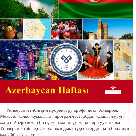
Университетибиздин проректору проф., докт. Анварбек
Мокеев: “Өлкө жумалыгы” программасы абдан жакшы жүрүп
жатат. Азербайжан биз үчүн маанилүү жана бир тууган өлкө.
Университетибизде азербайжандык студенттердин көп болушун
каалайбыз", -деди.