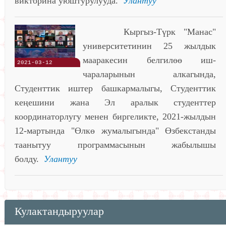
викторина уюштурулууда.
Улантуу
Кыргыз-Түрк "Манас"
университетинин 25 жылдык
мааракесин белгилөө иш-
2021-03-12
чараларынын алкагында,
Студенттик иштер башкармалыгы, Студенттик
кеңешини жана Эл аралык студенттер
координаторлугу менен биргеликте, 2021-жылдын
12-мартында "Өлкө жумалыгында" Өзбекстанды
таанытуу программасынын жабылышы
болду.
Улантуу
Кулактандыруулар