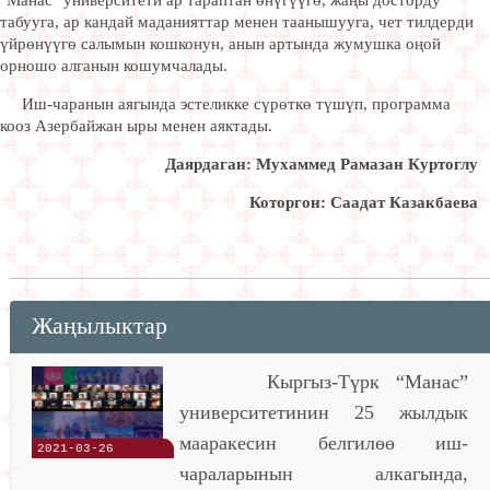
табууга, ар кандай маданияттар менен таанышууга, чет тилдерди
үйрөнүүгө салымын кошконун, анын артында жумушка оңой
орношо алганын кошумчалады.
Иш-чаранын аягында эстеликке сүрөткө түшүп, программа
кооз Азербайжан ыры менен аяктады.
Даярдаган: Мухаммед Рамазан Куртоглу
Которгон: Саадат Казакбаева
Жаңылыктар
Кыргыз-Түрк “Манас”
университетинин 25 жылдык
мааракесин белгилөө иш-
2021-03-26
чараларынын алкагында,