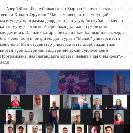
Азербайжан Республикасынын Кыргыз Респуликасындагы
элчиси Хидает Оружев: “Манас университети ушундай
мазмундуу программа даярдаган деп угуп, биз кубаныч менен
катышууну кааладык. Азербайжанды таанытуу биздин
милдетибиз. Элчилик катары биз ар дайым бардык маселелерде
биз менен болуп, бизди колдоп турган "Манас" университети
мененбиз. Мен студенттер университетте азербайжан тили
кирген түрк элдеринин тилдеринде эркин сүйлөсө дейм.
Программаны даярдагандарга ыраазычылыгымды билдирем",-
деди.