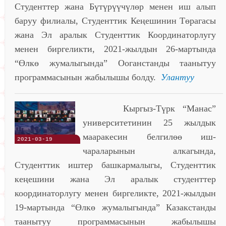
Студенттер жана Бүтүрүүчүлөр менен иш алып
баруу филиалы, Студенттик Кеңешинин Төрагасы
жана Эл аралык Студенттик Координаторлугу
менен биргеликти, 2021-жылдын 26-мартында
“Өлкө жумалыгында” Ооганстанды таанытуу
программасынын жабылышы болду.
Улантуу
Кыргыз-Түрк “Манас”
университетинин 25 жылдык
мааракесин белгилөө иш-
2021-03-19
чараларынын алкагында,
Студенттик иштер башкармалыгы, Студенттик
кеңешини жана Эл аралык студенттер
координаторлугу менен биргеликте, 2021-жылдын
19-мартында “Өлкө жумалыгында” Казакстанды
таанытуу программасынын жабылышы