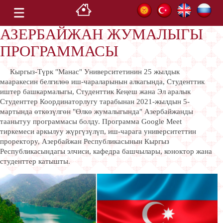
АЗЕРБАЙЖАН ЖУМАЛЫГЫ
ПРОГРАММАСЫ
Кыргыз-Түрк "Манас" Университетинин 25 жылдык
мааракесин белгилөө иш-чараларынын алкагында, Студенттик
иштер башкармалыгы, Студенттик Кеңеш жана Эл аралык
Студенттер Координаторлугу тарабынан 2021-жылдын 5-
мартында өткөзүлгөн "Өлкө жумалыгында" Азербайжанды
таанытуу программасы болду.
Программа Google Meet
тиркемеси аркылуу жүргүзүлүп, иш-чарага университеттин
проректору, Азербайжан Республикасынын Кыргыз
Республикасындагы элчиси, кафедра башчылары, коноктор жана
студенттер катышты.